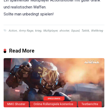
Ein spannender Multiplayer Actionshooter mit guter Grafik
und realistischen Waffen.
Sollte man unbedingt spielen!
Action
,
Army Rage
,
krieg
,
Multiplayer
,
shooter
,
Squad
,
Taktik
,
Weltkrieg
Read More
MMO Shooter
Online Rollenspiele kostenlos
Testberichte