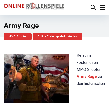
Army Rage
MMO Shooter
Online Rollenspiele kostenlos
Reist im
kostenlosen
MMO Shooter
Army Rage
zu
den historischen