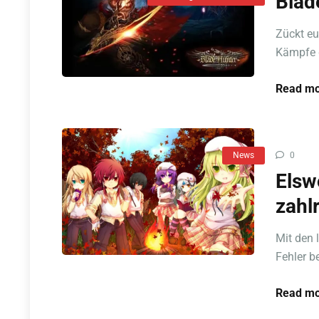
Blad
Zückt eu
Kämpfe g
Read mo
News
0
Elsw
zahl
Mit den 
Fehler b
Read mo