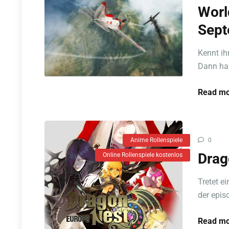
Worl
Sept
Kennt ih
Dann habt
Read mo
Anime Rollenspiele
0
Drag
Online Rollenspiele kostenlos
Tretet e
der epis
Read mo