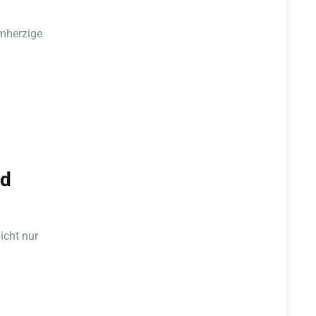
rmherzige
nd
icht nur