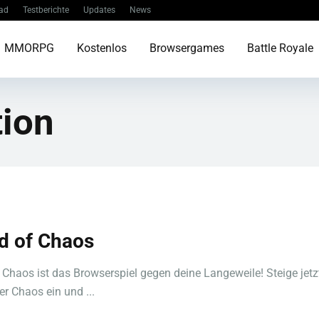
ad
Testberichte
Updates
News
MMORPG
Kostenlos
Browsergames
Battle Royale
tion
d of Chaos
 Chaos ist das Browserspiel gegen deine Langeweile! Steige jetzt
er Chaos ein und ...