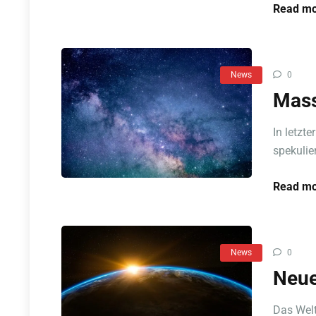
Read mo
News
0
Mass
In letzt
spekulier
Read mo
News
0
Neue
Das Welt