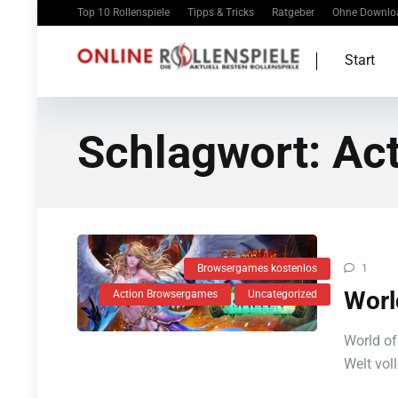
Top 10 Rollenspiele
Tipps & Tricks
Ratgeber
Ohne Downlo
Start
Schlagwort:
Ac
Browsergames kostenlos
1
Worl
Action Browsergames
Uncategorized
World of
Welt voll