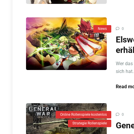
News
0
Elsw
erhäl
Wer das 
sich hat.
Read mo
Online Rollenspiele kostenlos
0
Gene
Strategie Rollenspiele