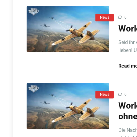
News
0
Worl
Seid ihr
lieben! U
Read mo
News
0
Worl
ohne
Die Nach