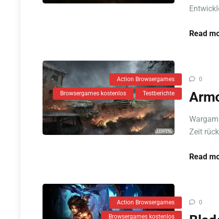
Entwickl
Read mo
Action Browsergames
0
Armo
Browsergames kostenlos
Testberichte
Wargamin
Zeit rüc
Read mo
Action Browsergames
0
Browsergames kostenlos