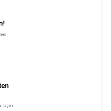
n!
anes
ten
en Tagen