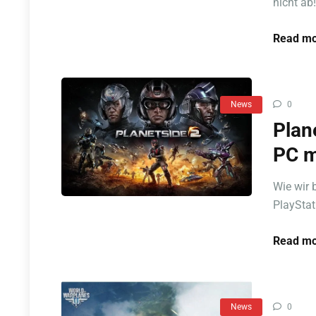
nicht ab
Read mo
News
0
Plan
PC m
Wie wir 
PlayStati
Read mo
News
0