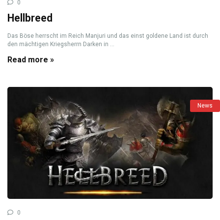
0
Hellbreed
Das Böse herrscht im Reich Manjuri und das einst goldene Land ist durch
den mächtigen Kriegsherrn Darken in ...
Read more »
News
0