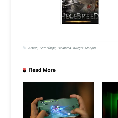
Action
,
Gameforge
,
Hellbreed
,
Krieger
,
Manjuri
Read More