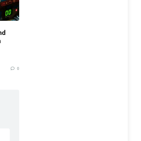
nd
n
0