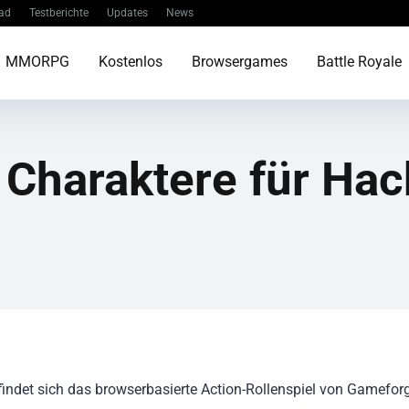
ad
Testberichte
Updates
News
MMORPG
Kostenlos
Browsergames
Battle Royale
 Charaktere für Hac
indet sich das browserbasierte Action-Rollenspiel von Gameforg