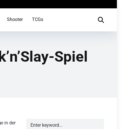
Shooter
TCGs
k’n’Slay-Spiel
e in der