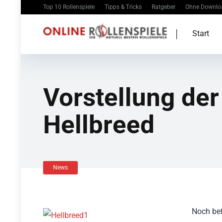
Top 10 Rollenspiele
Tipps & Tricks
Ratgeber
Ohne Downlo
Start
Vorstellung der
Hellbreed
News
Noch bef