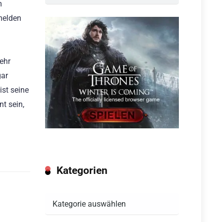
m
nmelden
ehr
gar
ist seine
t sein,
Kategorien
Kategorien