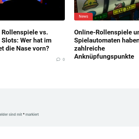
News
 Rollenspiele vs.
Online-Rollenspiele u
 Slots: Wer hat im
Spielautomaten habe
et die Nase vorn?
zahlreiche
Anknüpfungspunkte
0
Felder sind mit
*
markiert