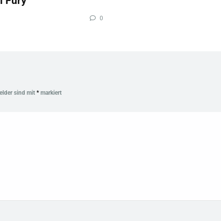
l Fury
0
Felder sind mit
*
markiert