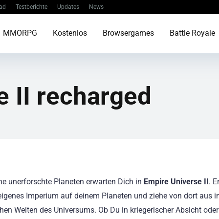
ad
Testberichte
Updates
News
MMORPG
Kostenlos
Browsergames
Battle Royale
 II recharged
he unerforschte Planeten erwarten Dich in
Empire Universe II
. E
 eigenes Imperium auf deinem Planeten und ziehe von dort aus in
hen Weiten des Universums. Ob Du in kriegerischer Absicht oder