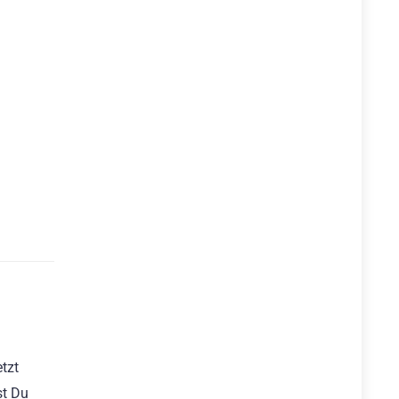
tzt
st Du