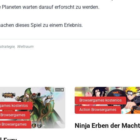
Planeten warten darauf erforscht zu werden.
achen dieses Spiel zu einem Erlebnis.
strategie
,
Weltraum
Browsergames kostenlos
games kostenlos
Action Browsergames
 Browsergames
Ninja Erben der Macht
ie Browsergames