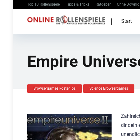
Top 10 Rollenspiele
Tipps & Tricks
Ratgeber
Ohne Downlo
Start
Empire Universe
Browsergames kostenlos
Science Browsergames
Zahlreic
dir dein
unendlic