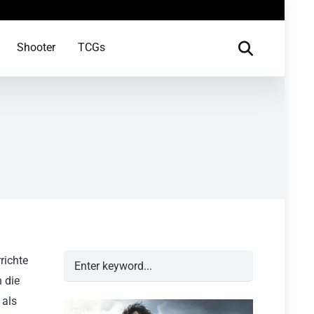
Shooter
TCGs
rrichte
 die
 als