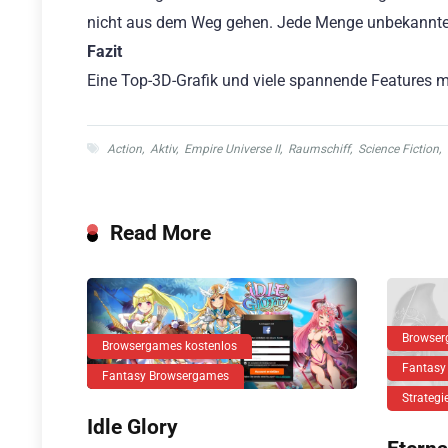
nicht aus dem Weg gehen. Jede Menge unbekannte 
Fazit
Eine Top-3D-Grafik und viele spannende Features m
Action
,
Aktiv
,
Empire Universe II
,
Raumschiff
,
Science Fiction
,
Read More
Browser
Browsergames kostenlos
Fantasy
Fantasy Browsergames
Strateg
Idle Glory