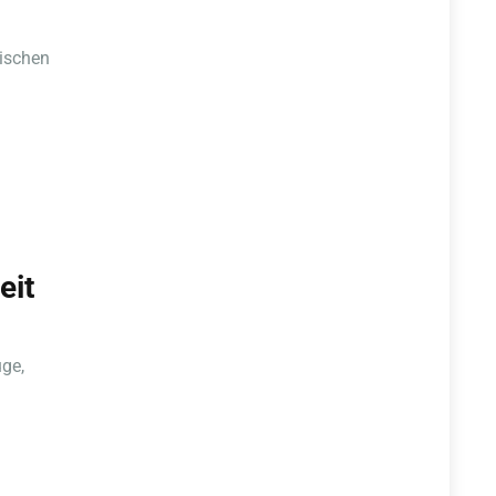
nischen
eit
uge,