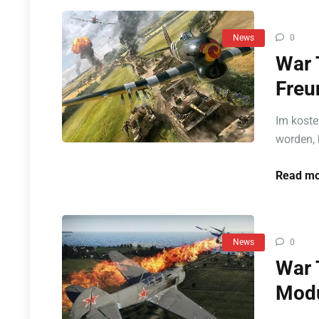
News
0
War 
Freu
Im koste
worden, b
Read mo
News
0
War 
Mod