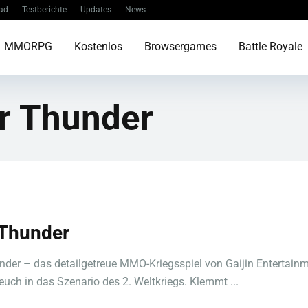
ad
Testberichte
Updates
News
MMORPG
Kostenlos
Browsergames
Battle Royale
r Thunder
Thunder
der – das detailgetreue MMO-Kriegsspiel von Gaijin Entertainm
 euch in das Szenario des 2. Weltkriegs. Klemmt ...