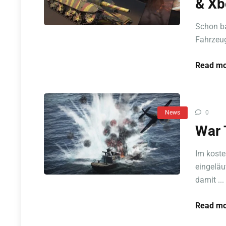
& Xb
Schon ba
Fahrzeug
Read mo
News
0
War 
Im kost
eingeläu
damit ...
Read mo