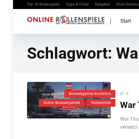
Top 10 Rollenspiele
Tipps & Tricks
Ratgeber
Ohne Downlo
Start
Schlagwort:
Wa
Browsergames kostenlos
0
War 
Action Browsergames
Testberichte
War Thun
versetzt