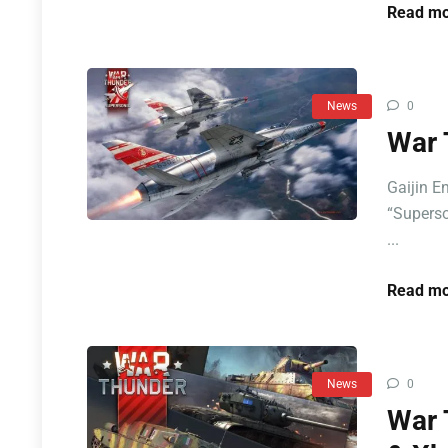
Read mo
News
0
War 
Gaijin E
“Superso
...
Read mo
News
0
War 