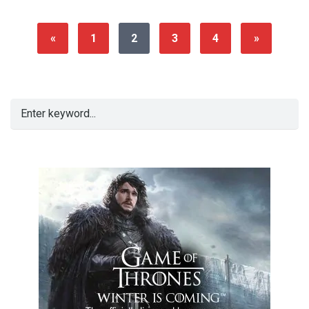
«
1
2
3
4
»