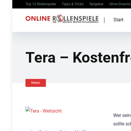
Top 10 Rollenspiele
Tipps & Tricks
Ratgeber
Ohne Downlo
Start
Tera – Kostenfr
News
Wer sein
sollte s