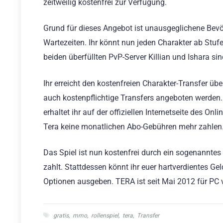
zeitweilig kostenfrei zur Verfügung.
Grund für dieses Angebot ist unausgeglichene Bevö
Wartezeiten. Ihr könnt nun jeden Charakter ab Stufe
beiden überfüllten PvP-Server Killian und Ishara s
Ihr erreicht den kostenfreien Charakter-Transfer ü
auch kostenpflichtige Transfers angeboten werden.
erhaltet ihr auf der offiziellen Internetseite des On
Tera keine monatlichen Abo-Gebühren mehr zahlen
Das Spiel ist nun kostenfrei durch ein sogenannte
zahlt. Stattdessen könnt ihr euer hartverdientes 
Optionen ausgeben. TERA ist seit Mai 2012 für PC v
gratis
,
mmo
,
rollenspiel
,
tera
,
Transfer