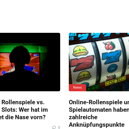
News
 Rollenspiele vs.
Online-Rollenspiele u
 Slots: Wer hat im
Spielautomaten habe
et die Nase vorn?
zahlreiche
Anknüpfungspunkte
0