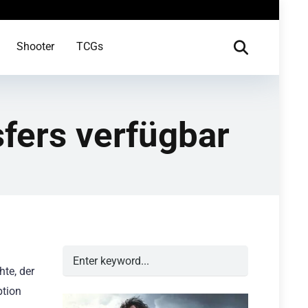
Shooter
TCGs
sfers verfügbar
hte, der
ption