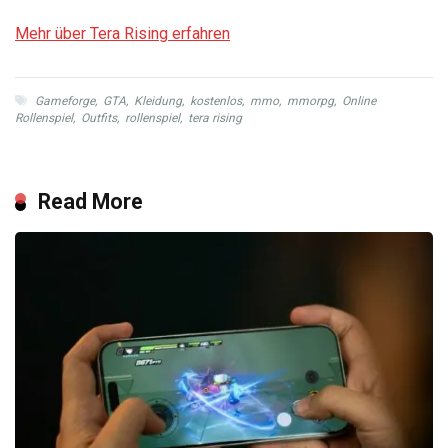
Mehr über Tera Rising erfahren
Gameforge
,
GTA
,
Kleidung
,
kostenlos
,
mmo
,
mmorpg
,
Online
Rollenspiel
,
Outfits
,
rollenspiel
,
tera rising
Read More