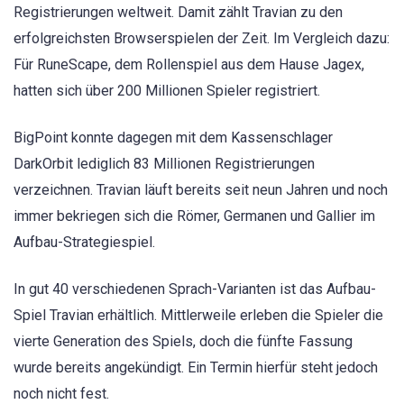
Registrierungen weltweit. Damit zählt Travian zu den
erfolgreichsten Browserspielen der Zeit. Im Vergleich dazu:
Für RuneScape, dem Rollenspiel aus dem Hause Jagex,
hatten sich über 200 Millionen Spieler registriert.
BigPoint konnte dagegen mit dem Kassenschlager
DarkOrbit lediglich 83 Millionen Registrierungen
verzeichnen. Travian läuft bereits seit neun Jahren und noch
immer bekriegen sich die Römer, Germanen und Gallier im
Aufbau-Strategiespiel.
In gut 40 verschiedenen Sprach-Varianten ist das Aufbau-
Spiel Travian erhältlich. Mittlerweile erleben die Spieler die
vierte Generation des Spiels, doch die fünfte Fassung
wurde bereits angekündigt. Ein Termin hierfür steht jedoch
noch nicht fest.