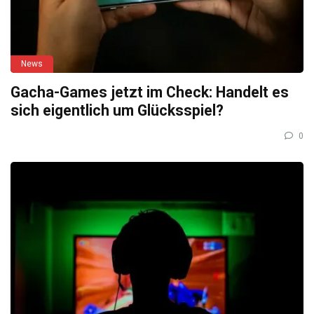
News
Gacha-Games jetzt im Check: Handelt es
sich eigentlich um Glücksspiel?
0