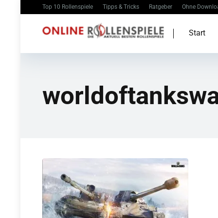
Top 10 Rollenspiele
Tipps & Tricks
Ratgeber
Ohne Downlo
Start
worldoftankswa