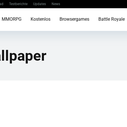
ad
Testberichte
Updates
News
MMORPG
Kostenlos
Browsergames
Battle Royale
llpaper