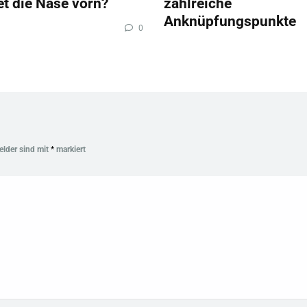
et die Nase vorn?
zahlreiche
Anknüpfungspunkte
0
Felder sind mit
*
markiert