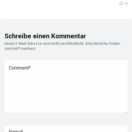
0
Schreibe einen Kommentar
Deine E-Mail-Adresse wird nicht veröffentlicht.
Erforderliche Felder
sind mit
*
markiert