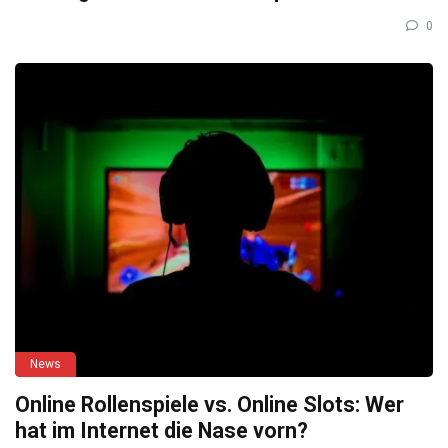
0
News
Online Rollenspiele vs. Online Slots: Wer
hat im Internet die Nase vorn?