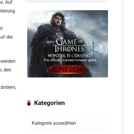
e. Auf
eiterung
ht
auf die
r werden
n, den
rändern,
Kategorien
Kategorien