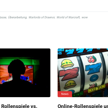
asse
,
Überarbeitung
,
Warlords of Draenor
,
World of Warcraft
,
wow
News
 Rollenspiele vs.
Online-Rollenspiele u