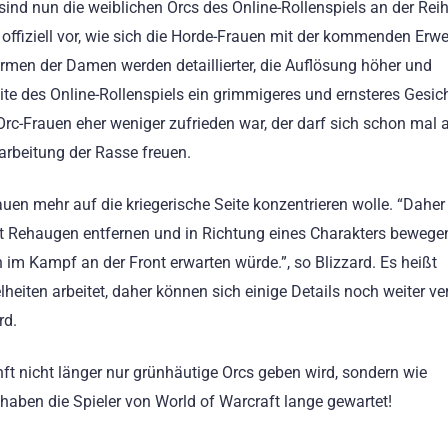
sind nun die weiblichen Orcs des Online-Rollenspiels an der Reih
ard offiziell vor, wie sich die Horde-Frauen mit der kommenden Erw
rmen der Damen werden detaillierter, die Auflösung höher und
ite des Online-Rollenspiels ein grimmigeres und ernsteres Gesic
 Orc-Frauen eher weniger zufrieden war, der darf sich schon mal 
arbeitung der Rasse freuen.
auen mehr auf die kriegerische Seite konzentrieren wolle. “Dahe
 Rehaugen entfernen und in Richtung eines Charakters bewege
im Kampf an der Front erwarten würde.”, so Blizzard. Es heißt
lheiten arbeitet, daher können sich einige Details noch weiter ve
rd.
nft nicht länger nur grünhäutige Orcs geben wird, sondern wie
aben die Spieler von World of Warcraft lange gewartet!