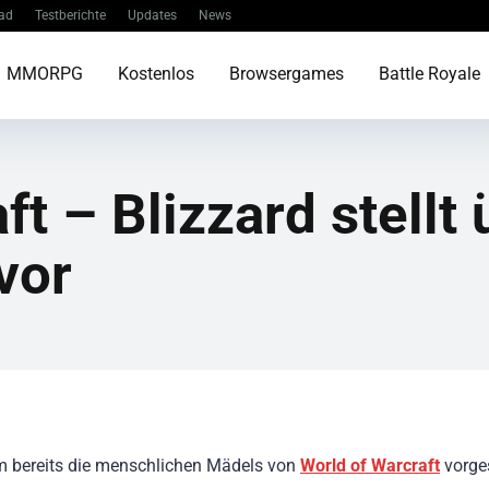
ad
Testberichte
Updates
News
MMORPG
Kostenlos
Browsergames
Battle Royale
t – Blizzard stellt
vor
 bereits die menschlichen Mädels von
World of Warcraft
vorges