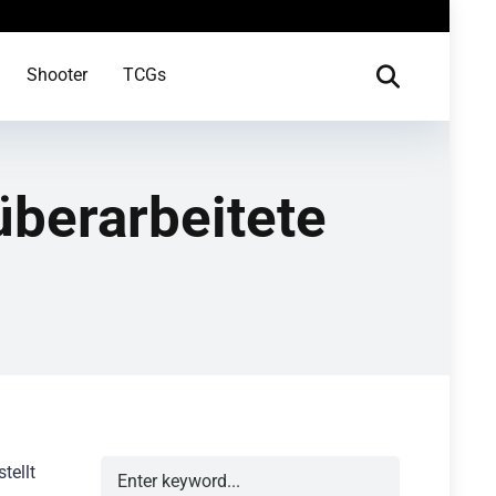
Shooter
TCGs
 überarbeitete
tellt