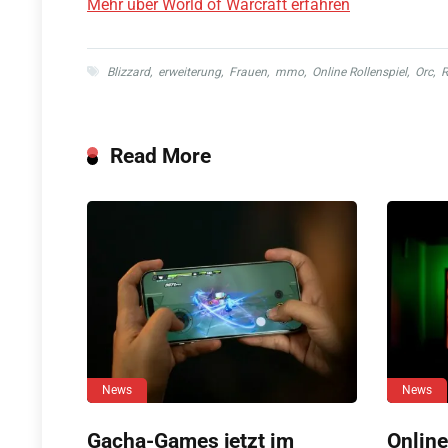
Mehr über World of Warcraft erfahren
Blizzard
,
erweiterung
,
Frauen
,
mmo
,
Online Rollenspiel
,
Orc
,
R
Read More
News
News
Gacha-Games jetzt im
Online