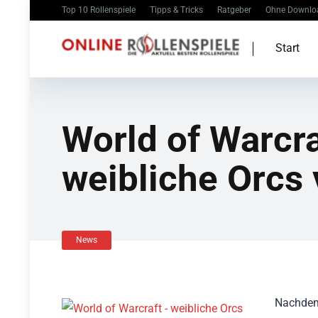
Top 10 Rollenspiele
Tipps & Tricks
Ratgeber
Ohne Downlo
Start
World of Warcraf
weibliche Orcs 
News
Nachdem