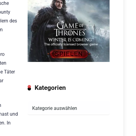
sche
ounty
lern des
in
pro
ten
e Täter
ar
Kategorien
Kategorien
m
Knast und
en. In