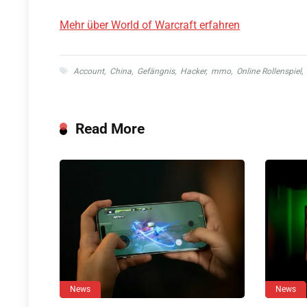
Mehr über World of Warcraft erfahren
Account
,
China
,
Gefängnis
,
Hacker
,
mmo
,
Online Rollenspiel
,
Read More
News
News