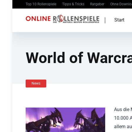
Top 10 Rollenspiele
Tipps & Tricks
Ratgeber
Ohne Downlo
Start
World of Warcr
News
Aus die 
10.000 A
allem au