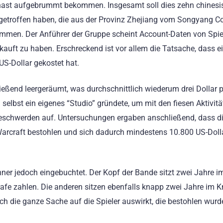
nast aufgebrummt bekommen. Insgesamt soll dies zehn chinesi
etroffen haben, die aus der Provinz Zhejiang vom Songyang C
mmen. Der Anführer der Gruppe scheint Account-Daten von Spie
uft zu haben. Erschreckend ist vor allem die Tatsache, dass e
US-Dollar gekostet hat.
eßend leergeräumt, was durchschnittlich wiederum drei Dollar 
elbst ein eigenes “Studio” gründete, um mit den fiesen Aktivitä
Beschwerden auf. Untersuchungen ergaben anschließend, dass di
arcraft bestohlen und sich dadurch mindestens 10.800 US-Doll
er jedoch eingebuchtet. Der Kopf der Bande sitzt zwei Jahre i
afe zahlen. Die anderen sitzen ebenfalls knapp zwei Jahre im 
sich die ganze Sache auf die Spieler auswirkt, die bestohlen wurd