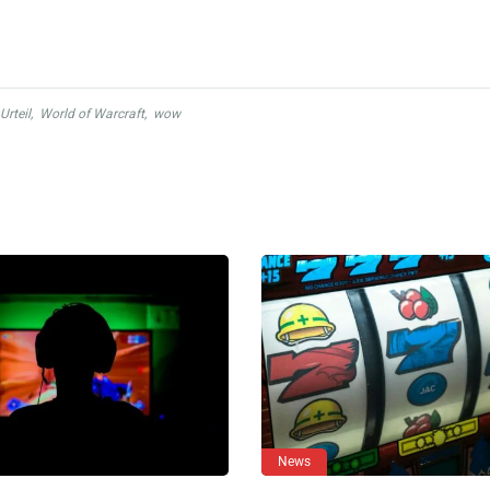
Urteil
,
World of Warcraft
,
wow
News