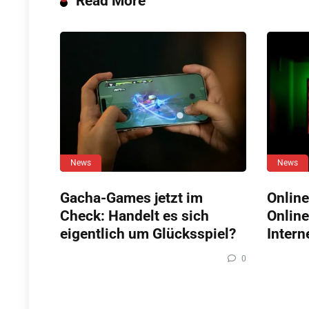
Read More
News
News
Gacha-Games jetzt im
Online
Check: Handelt es sich
Online
eigentlich um Glücksspiel?
Intern
0