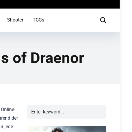
Shooter
TCGs
ds of Draenor
 Online-
hrend der
ür jede