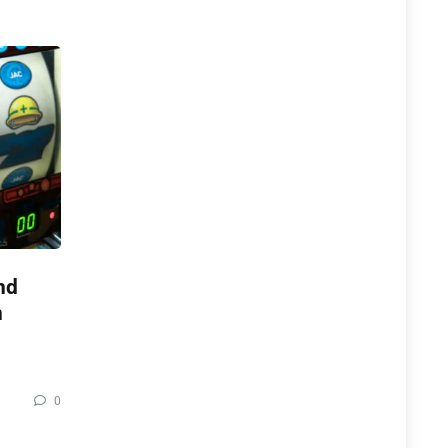
nd
n
0