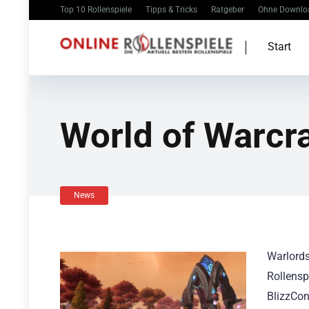
Top 10 Rollenspiele
Tipps & Tricks
Ratgeber
Ohne Downlo
Start
World of Warcra
News
Warlords
Rollensp
BlizzCon