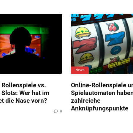
News
 Rollenspiele vs.
Online-Rollenspiele u
 Slots: Wer hat im
Spielautomaten habe
et die Nase vorn?
zahlreiche
Anknüpfungspunkte
0