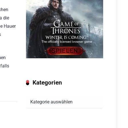
schen
a die
he Hauer
s
uen
falls
Kategorien
Kategorien