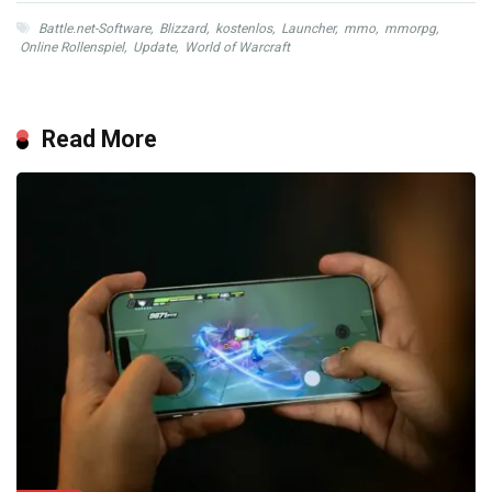
Battle.net-Software
,
Blizzard
,
kostenlos
,
Launcher
,
mmo
,
mmorpg
,
Online Rollenspiel
,
Update
,
World of Warcraft
Read More