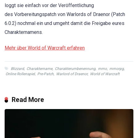
loggt sie einfach vor der Veröffentlichung
des Vorbereitungspatch von Warlords of Draenor (Patch
6.0.2) nochmal ein und umgeht damit die Freigabe eures
Charakternamens.
Mehr über World of Warcraft erfahren
Blizzard
,
Charaktername
,
Charakterumbenennung
,
mmo
,
mmorpg
,
Online Rollenspiel
,
Pre-Patch
,
Warlord of Draenor
,
World of Warcraft
Read More