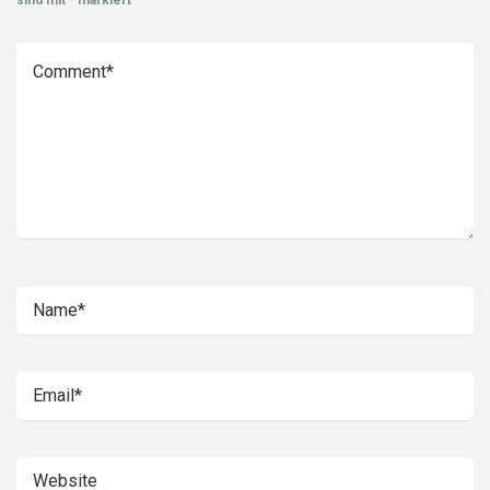
sind mit
*
markiert