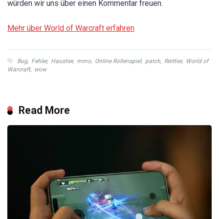
würden wir uns über einen Kommentar freuen.
Mehr über World of Warcraft erfahren
Bug
,
Fehler
,
Haustier
,
mmo
,
Online Rollenspiel
,
patch
,
Reittier
,
World of
Warcraft
,
wow
Read More