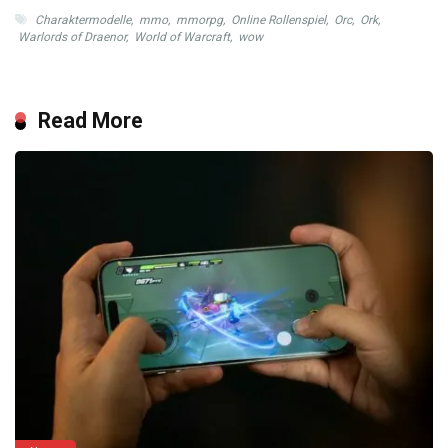
Charaktermodelle
,
mmo
,
mmorpg
,
Online Rollenspiel
,
Orc
,
Ork
,
Warlords of Draenor
,
World of Warcraft
,
wow
Read More