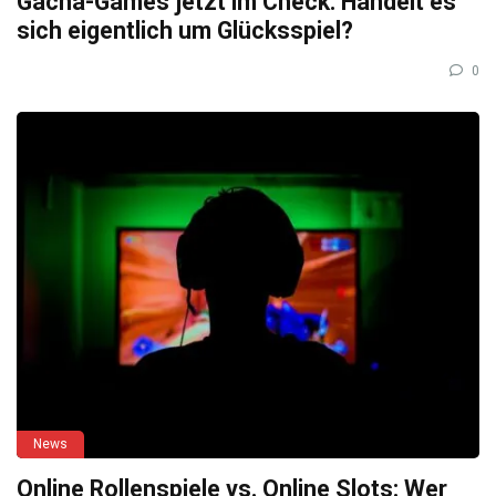
Gacha-Games jetzt im Check: Handelt es
sich eigentlich um Glücksspiel?
0
News
Online Rollenspiele vs. Online Slots: Wer