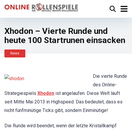
Xhodon – Vierte Runde und
heute 100 Startrunen einsacken
News
Die vierte Runde
des Online-
Strategiespiels
Xhodon
ist angelaufen. Diese Welt läuft
seit Mitte Mai 2013 in Highspeed. Das bedeutet, dass es
nicht fünfminütige Ticks gibt, sondern Einminütige!
Die Runde wird beendet, wenn der letzte Kristallkampf