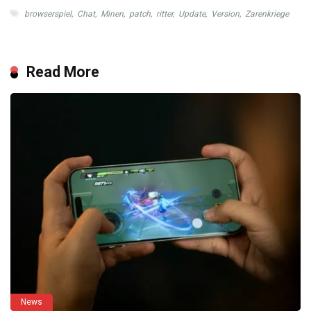
browserspiel
,
Chat
,
Minen
,
patch
,
ritter
,
Update
,
Version
,
Zarenkriege
Read More
News