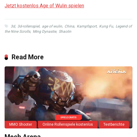
Jetzt kostenlos Age of Wulin spielen
3d
,
3d-rollenspiel
,
age of wulin
,
China
,
Kampfsport
,
Kung Fu
,
Legend of
the Nine Scrolls
,
Ming Dynastie
,
Shaolin
Read More
MMO Shooter
Online Rollenspiele kostenlos
Testberichte
Mech Arena