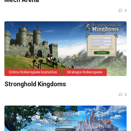
0
Online Rollenspiele kostenlos
Strategie Rollenspiele
Stronghold Kingdoms
0