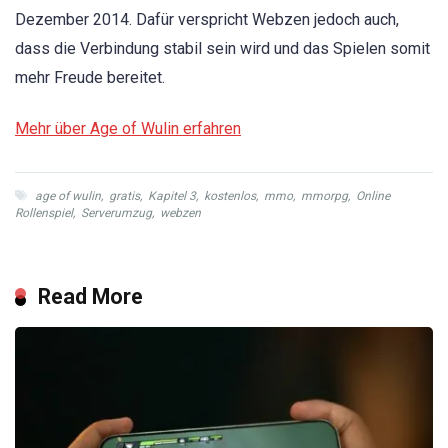
Dezember 2014. Dafür verspricht Webzen jedoch auch,
dass die Verbindung stabil sein wird und das Spielen somit
mehr Freude bereitet.
Mehr über Age of Wulin erfahren
age of wulin
,
gratis
,
Kapitel 3
,
kostenlos
,
mmo
,
mmorpg
,
Online
Rollenspiel
,
Serverumzug
,
webzen
Read More