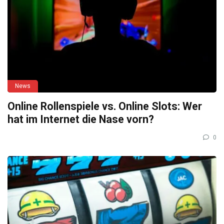
News
Online Rollenspiele vs. Online Slots: Wer
hat im Internet die Nase vorn?
0