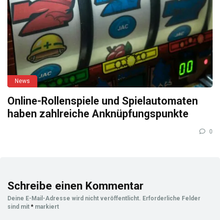
News
Online-Rollenspiele und Spielautomaten
haben zahlreiche Anknüpfungspunkte
0
Schreibe einen Kommentar
Deine E-Mail-Adresse wird nicht veröffentlicht.
Erforderliche Felder
sind mit
*
markiert