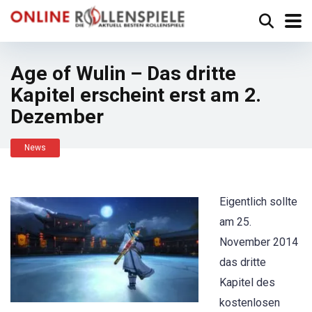
Age of Wulin – Das dritte
Kapitel erscheint erst am 2.
Dezember
News
Eigentlich sollte
am 25.
November 2014
das dritte
Kapitel des
kostenlosen