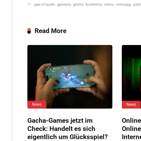
age of wulin
,
gpotato
,
gratis
,
kostenlos
,
mmo
,
mmorpg
,
patc
Read More
News
News
Gacha-Games jetzt im
Online
Check: Handelt es sich
Online
eigentlich um Glücksspiel?
Intern