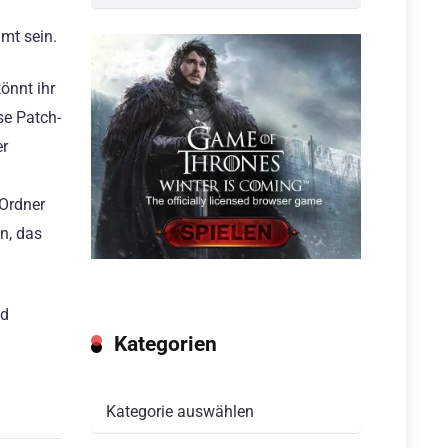
mt sein.
önnt ihr
ese Patch-
er
 Ordner
n, das
nd
Kategorien
Kategorien