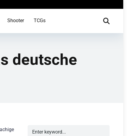
Shooter
TCGs
as deutsche
rachige