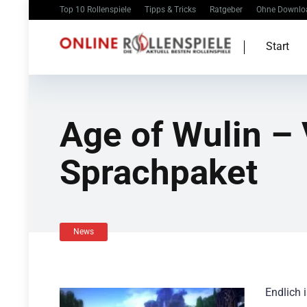
Top 10 Rollenspiele
Tipps & Tricks
Ratgeber
Ohne Downlo
Start
Age of Wulin –
Sprachpaket
News
Endlich 