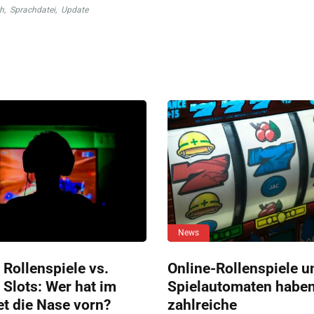
h
,
Sprachdatei
,
Update
News
 Rollenspiele vs.
Online-Rollenspiele u
 Slots: Wer hat im
Spielautomaten habe
et die Nase vorn?
zahlreiche