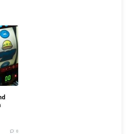
nd
n
0