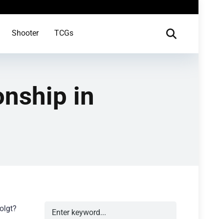
Shooter
TCGs
onship in
olgt?