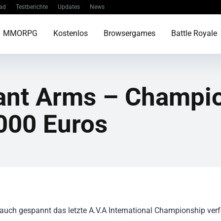
ad
Testberichte
Updates
News
MMORPG
Kostenlos
Browsergames
Battle Royale
iant Arms – Champi
000 Euros
 auch gespannt das letzte A.V.A International Championship verf