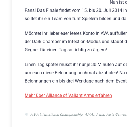
Nun ist 
Fans! Das Finale findet vom 15. bis 20. Juli 2014 i
solltet ihr ein Team von fünf Spielern bilden und d
Möchtet ihr lieber euer leeres Konto in AVA auffül
der Dark Chamber im Infection-Modus und staubt da
Gegner für einen Tag so richtig zu ärgern!
Einen Tag später müsst ihr nur je 30 Minuten auf de
um euch diese Belohnung nochmal abzuholen! Na das
Belohnungen ein bis drei Werktage nach dem Event 
Mehr über Alliance of Valiant Arms erfahren
A.V.A International Championship
,
A.V.A.
,
Aeria
,
Aeria Games