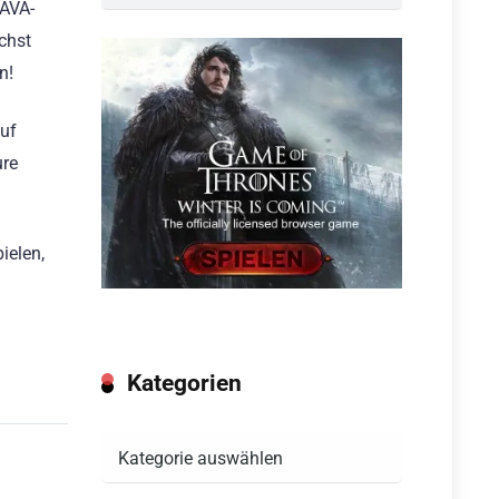
 AVA-
chst
n!
auf
ure
ielen,
Kategorien
Kategorien