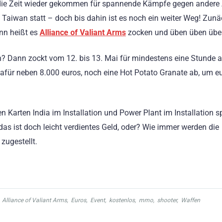
die Zeit wieder gekommen für spannende Kämpfe gegen andere
n Taiwan statt – doch bis dahin ist es noch ein weiter Weg! Zunä
ann heißt es
Alliance of Valiant Arms
zocken und üben üben übe
len? Dann zockt vom 12. bis 13. Mai für mindestens eine Stunde 
für neben 8.000 euros, noch eine Hot Potato Granate ab, um e
n Karten India im Installation und Power Plant im Installation sp
 ist doch leicht verdientes Geld, oder? Wie immer werden die
zugestellt.
,
Alliance of Valiant Arms
,
Euros
,
Event
,
kostenlos
,
mmo
,
shooter
,
Waffen