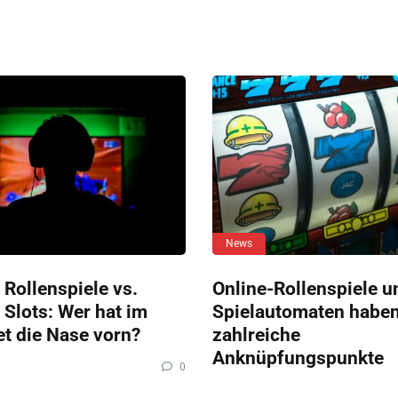
News
 Rollenspiele vs.
Online-Rollenspiele u
 Slots: Wer hat im
Spielautomaten habe
et die Nase vorn?
zahlreiche
Anknüpfungspunkte
0