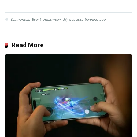
Diamanten
,
Event
,
Halloween
,
My free zoo
,
tierpark
,
zoo
Read More