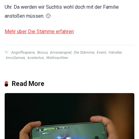
Uhr. Da werden wir Suchtis wohl doch mit der Familie
anstoßen müssen. 🙁
Mehr über Die Stämme erfahren
Angriffssperre
,
Bonus
,
browserspiel
,
Die Stämme
,
Event
,
Händler
,
InnoGames
,
kostenlos
,
Weihnachten
Read More