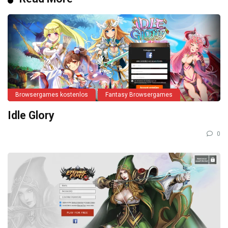
Browsergames kostenlos
Fantasy Browsergames
Idle Glory
0