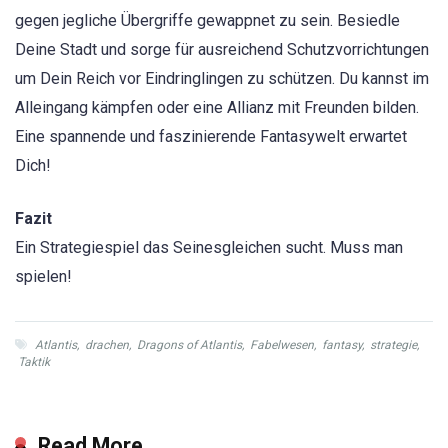
gegen jegliche Übergriffe gewappnet zu sein. Besiedle
Deine Stadt und sorge für ausreichend Schutzvorrichtungen
um Dein Reich vor Eindringlingen zu schützen. Du kannst im
Alleingang kämpfen oder eine Allianz mit Freunden bilden.
Eine spannende und faszinierende Fantasywelt erwartet
Dich!
Fazit
Ein Strategiespiel das Seinesgleichen sucht. Muss man
spielen!
Atlantis
,
drachen
,
Dragons of Atlantis
,
Fabelwesen
,
fantasy
,
strategie
,
Taktik
Read More