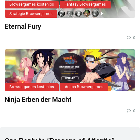
Browsergames kostenlos
Fantasy Browsergames
Strategie Browsergames
Eternal Fury
0
Browsergames kostenlos
Action Browsergames
Ninja Erben der Macht
0