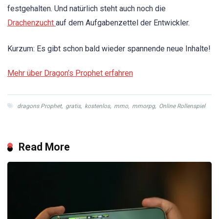
festgehalten. Und natürlich steht auch noch die
Drachenzucht
auf dem Aufgabenzettel der Entwickler.
Kurzum: Es gibt schon bald wieder spannende neue Inhalte!
Mehr über Dragon’s Prophet erfahren
dragons Prophet
,
gratis
,
kostenlos
,
mmo
,
mmorpg
,
Online Rollenspiel
Read More