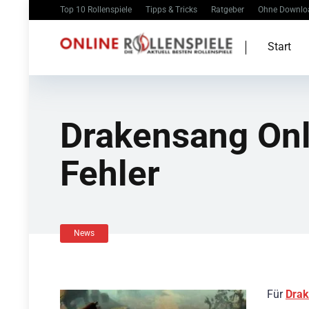
Top 10 Rollenspiele
Tipps & Tricks
Ratgeber
Ohne Downlo
Start
Drakensang Onl
Fehler
News
Für
Drak