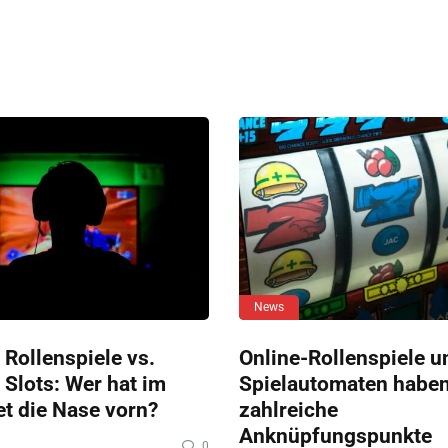
News
 Rollenspiele vs.
Online-Rollenspiele u
 Slots: Wer hat im
Spielautomaten habe
et die Nase vorn?
zahlreiche
Anknüpfungspunkte
0