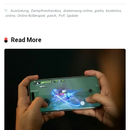
Ausrüstung
,
Dampfmechanikus
,
drakensang online
,
gratis
,
kostenlos
,
online
,
Online Rollenspiel
,
patch
,
PvP
,
Update
Read More