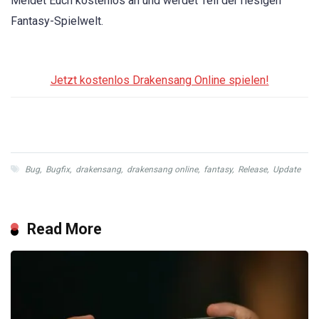
Meldet Euch kostenlos an und werdet Teil der riesigen
Fantasy-Spielwelt.
Jetzt kostenlos Drakensang Online spielen!
Bug
,
Bugfix
,
drakensang
,
drakensang online
,
fantasy
,
Release
,
Update
Read More