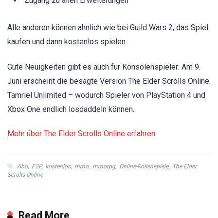
Zugang zu allen Erweiterungen
Alle anderen können ähnlich wie bei Guild Wars 2, das Spiel
kaufen und dann kostenlos spielen.
Gute Neuigkeiten gibt es auch für Konsolenspieler: Am 9.
Juni erscheint die besagte Version The Elder Scrolls Online:
Tamriel Unlimited – wodurch Spieler von PlayStation 4 und
Xbox One endlich losdaddeln können.
Mehr über The Elder Scrolls Online erfahren
Abo
,
F2P
,
kostenlos
,
mmo
,
mmorpg
,
Online-Rollenspiele
,
The Elder
Scrolls Online
Read More