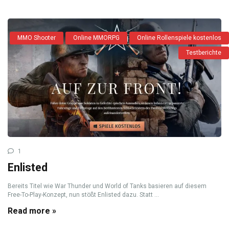
MMO Shooter
Online MMORPG
Online Rollenspiele kostenlos
Testberichte
1
Enlisted
Bereits Titel wie War Thunder und World of Tanks basieren auf diesem
Free-To-Play-Konzept, nun stößt Enlisted dazu. Statt ...
Read more »