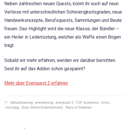
Neben zahlreichen neuen Quests, könnt ihr euch auf neun
Verliese mit unterschiedlichen Schwierigkeitsgraden, neue
Handwerksrezepte, Berufsquests, Sammlungen und Beute
freuen. Das Highlight wird die neue Klasse, der Bündler –
ein Heiler in Lederrüstung, welcher als Waffe einen Bogen
trägt.
Sobald wir mehr erfahren, werden wir darüber berichten.
Seid ihr auf das Addon schon gespannt?
Mehr über Everquest 2 erfahren
Aktualisierung
,
erweiterung
,
everquest 2
,
F2P
,
kostenlos
,
mmo
,
mmorpg
,
Sony Online Entertainment
,
Tears of Veeshan