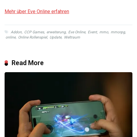
Mehr über Eve Online erfahren
Addon
,
CCP Games
,
erweiterung
,
Eve Online
,
Event
,
mmo
,
mmorpg
,
online
,
Online Rollenspiel
,
Update
,
Weltraum
Read More