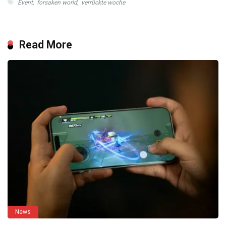
Event
,
forsaken world
,
verrückte woche
Read More
News