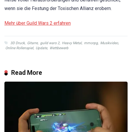
wenn sie die Festung der Toxischen Allianz erobern.
Mehr über Guild Wars 2 erfahren
3D Druck
,
Gitarre
,
guild wars 2
,
Heavy Metal
,
mmorpg
,
Musikvideo
,
Online Rollenspiel
,
Update
,
Wettbewerb
Read More