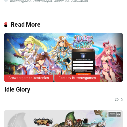
browsergame
,
Harvestopia
,
kostenlos
,
Simulation
Read More
Browsergames kostenlos
Fantasy Browsergames
Idle Glory
0