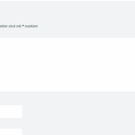
Felder sind mit
*
markiert