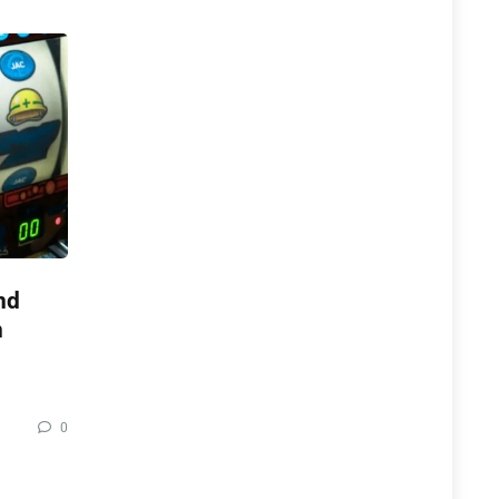
nd
n
0