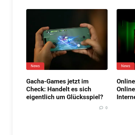
News
News
Gacha-Games jetzt im
Online
Check: Handelt es sich
Online
eigentlich um Glücksspiel?
Intern
0