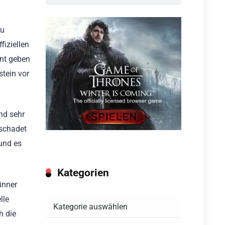
zu
iziellen
nnt geben
tein vor
nd sehr
eschadet
 und es
Kategorien
inner
lle
Kategorien
h die