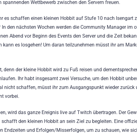
n spannenden Wettbewerb zwischen den Servern freuen.
hr es schaffen einen kleinen Hobbit auf Stufe 10 nach Isengart 
? In den nächsten Wochen werden die Community Manager im off
nen Abend vor Beginn des Events den Server und die Zeit beka
 kann es losgehen! Um daran teilzunehmen müsst ihr am Marks
ört, denn der kleine Hobbit wird zu Fuß reisen und dementspreche
umlaufen. Ihr habt insgesamt zwei Versuche, um den Hobbit unb
n Mal nicht schaffen, müsst ihr zum Ausgangspunkt wieder zurück
nt vorbei.
nen, wird das ganze Ereignis live auf Twitch übertragen. Der Gew
schafft den kleinen Hobbit an sein Ziel zu begleiten. Eine offizie
ellen Endzeiten und Erfolgen/Misserfolgen, um zu schauen, wie sic