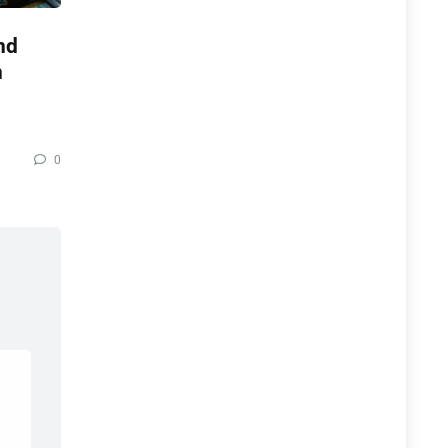
nd
n
0