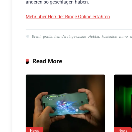
anderen so geschlagen haben.
Mehr über Herr der Ringe Online erfahren
Event
,
gratis
,
herr der ringe online
,
Hobbit
,
kostenlos
,
mmo
,
Read More
News
News