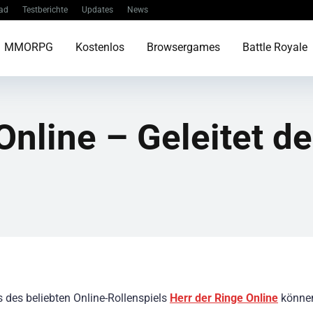
ad
Testberichte
Updates
News
MMORPG
Kostenlos
Browsergames
Battle Royale
Online – Geleitet d
s des beliebten Online-Rollenspiels
Herr der Ringe Online
können