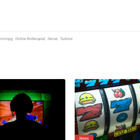
mmorpg
,
Online Rollenspiel
,
Server
,
Turbine
News