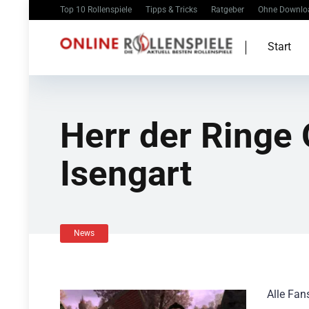
Top 10 Rollenspiele
Tipps & Tricks
Ratgeber
Ohne Downlo
Start
Herr der Ringe 
Isengart
News
Alle Fan