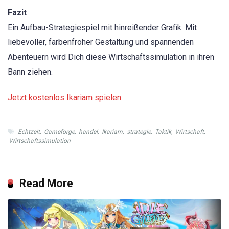
Fazit
Ein Aufbau-Strategiespiel mit hinreißender Grafik. Mit
liebevoller, farbenfroher Gestaltung und spannenden
Abenteuern wird Dich diese Wirtschaftssimulation in ihren
Bann ziehen.
Jetzt kostenlos Ikariam spielen
Echtzeit
,
Gameforge
,
handel
,
Ikariam
,
strategie
,
Taktik
,
Wirtschaft
,
Wirtschaftssimulation
Read More