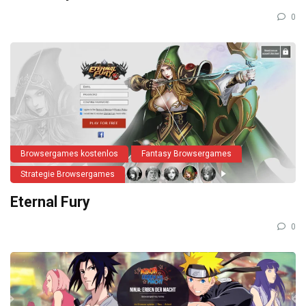
0
Browsergames kostenlos
Fantasy Browsergames
Strategie Browsergames
Eternal Fury
0