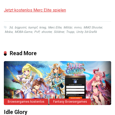
Jetzt kostenlos Merc Elite spielen
3d
,
bigpoint
,
kampf
,
krieg
,
Merc Elite
,
Militär
,
mmo
,
MMO Shooter
,
Moba
,
MOBA-Game
,
PvP
,
shooter
,
Söldner
,
Trupp
,
Unity 3d-Grafik
Read More
Browsergames kostenlos
Fantasy Browsergames
Idle Glory