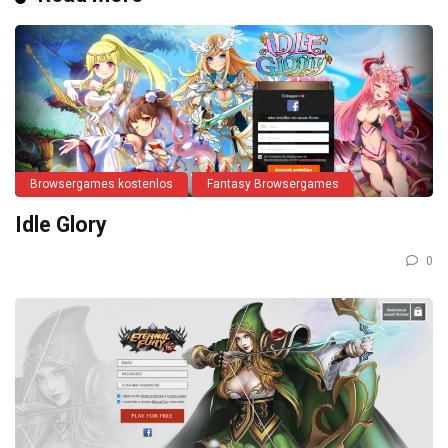
Browsergames kostenlos
Fantasy Browsergames
Idle Glory
0