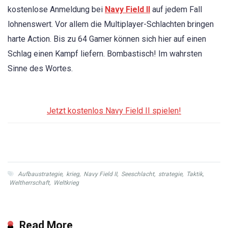
kostenlose Anmeldung bei
Navy Field II
auf jedem Fall
lohnenswert. Vor allem die Multiplayer-Schlachten bringen
harte Action. Bis zu 64 Gamer können sich hier auf einen
Schlag einen Kampf liefern. Bombastisch! Im wahrsten
Sinne des Wortes.
Jetzt kostenlos Navy Field II spielen!
Aufbaustrategie
,
krieg
,
Navy Field II
,
Seeschlacht
,
strategie
,
Taktik
,
Weltherrschaft
,
Weltkrieg
Read More