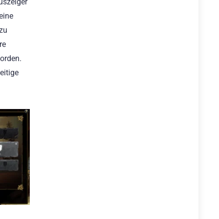
uszeiger
eine
 zu
re
worden.
eitige