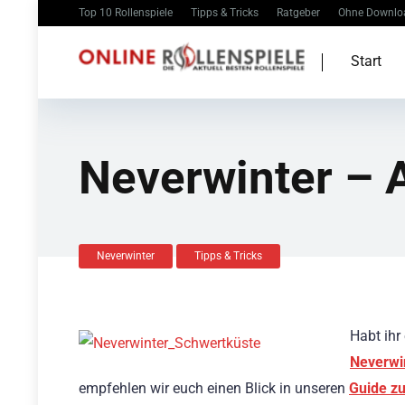
Top 10 Rollenspiele
Tipps & Tricks
Ratgeber
Ohne Downlo
Start
Neverwinter – 
Neverwinter
Tipps & Tricks
Habt ihr
Neverwi
empfehlen wir euch einen Blick in unseren
Guide z