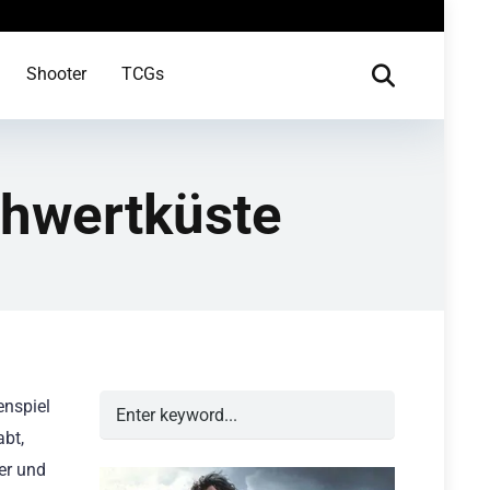
Shooter
TCGs
chwertküste
enspiel
abt,
ter und