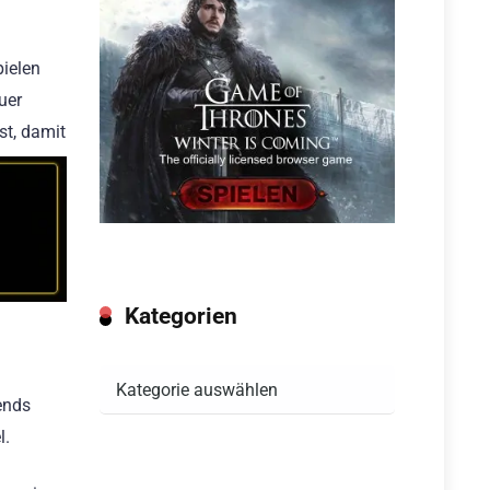
pielen
uer
st, damit
Kategorien
Kategorien
ends
l.