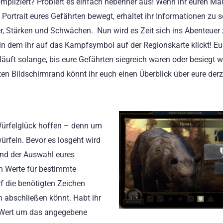
ompliziert? Probiert es einfach nebenher aus! Wenn ihr euren Ma
 Portrait eures Gefährten bewegt, erhaltet ihr Informationen zu s
, Stärken und Schwächen. Nun wird es Zeit sich ins Abenteuer
 in dem ihr auf das Kampfsymbol auf der Regionskarte klickt! Eu
läuft solange, bis eure Gefährten siegreich waren oder besiegt 
en Bildschirmrand könnt ihr euch einen Überblick über eure derz
 Würfelglück hoffen – denn um
ürfeln. Bevor es losgeht wird
end der Auswahl eures
ten Werte für bestimmte
f die benötigten Zeichen
ch abschließen könnt. Habt ihr
n Wert um das angegebene