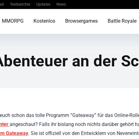
ad
Testberichte
Updates
News
MMORPG
Kostenlos
Browsergames
Battle Royale
Abenteuer an der S
 euch schon das tolle Programm “Gateaway” für das Online-Roll
nter
angeschaut? Falls ihr bislang noch nichts darüber gehört h
um Gateaway
. Sie ist offiziell von den Entwicklern von Neverwin