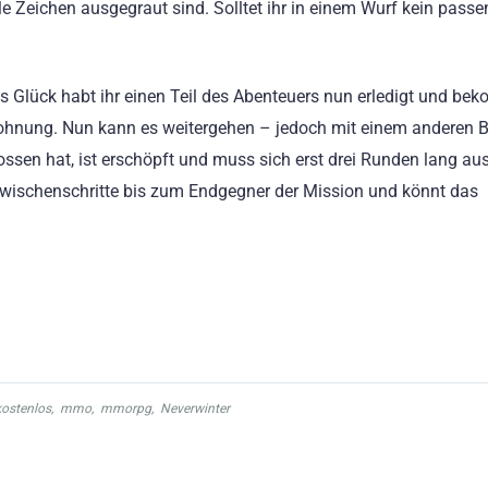
 alle Zeichen ausgegraut sind. Solltet ihr in einem Wurf kein pass
s Glück habt ihr einen Teil des Abenteuers nun erledigt und be
ohnung. Nun kann es weitergehen – jedoch mit einem anderen Be
ssen hat, ist erschöpft und muss sich erst drei Runden lang au
e Zwischenschritte bis zum Endgegner der Mission und könnt das
kostenlos
,
mmo
,
mmorpg
,
Neverwinter