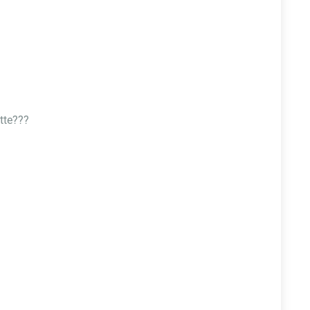
tte???