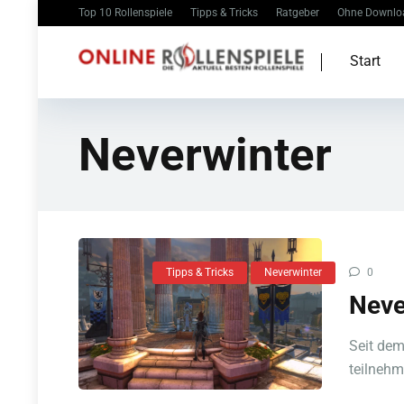
Top 10 Rollenspiele
Tipps & Tricks
Ratgeber
Ohne Downlo
Start
Neverwinter
Tipps & Tricks
Neverwinter
0
Neve
Seit dem
teilnehm