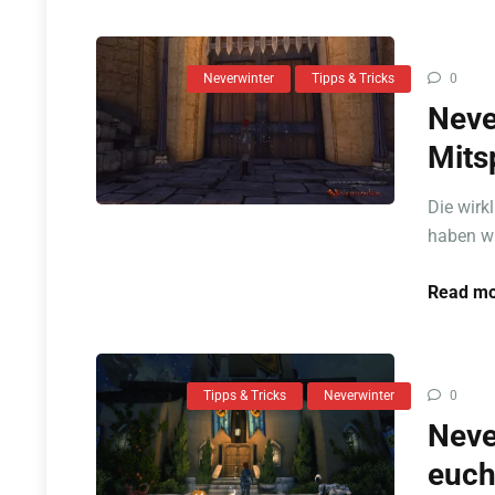
Neverwinter
Tipps & Tricks
0
Neve
Mitsp
Die wirk
haben wir
Read mo
Tipps & Tricks
Neverwinter
0
Neve
euch