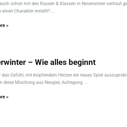
 euch schon mit den Rassen & Klassen in Neverwinter vertraut 
einen Charakter erstellt? ...
re »
rwinter – Wie alles beginnt
r das Gefühl, mit klopfendem Herzen ein neues Spiel auszuprob
en diese Mischung aus Neugier, Aufregung ...
re »