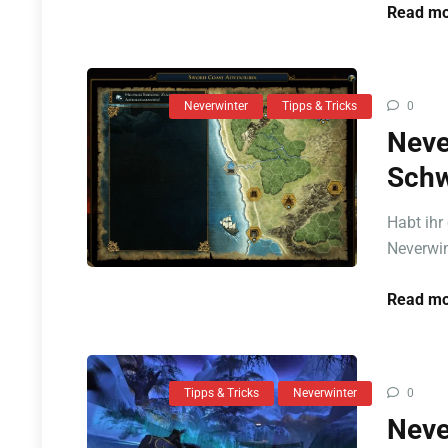
Read mo
Neverwinter
Tipps & Tricks
0
Neve
Schw
Habt ihr
Neverwin
Read mo
Tipps & Tricks
Neverwinter
0
Neve