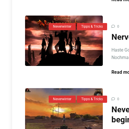
Neverwinter
Tipps & Tricks
0
Nerv
Haste Go
Nochmal 
Read mo
Neverwinter
Tipps & Tricks
0
Neve
begi