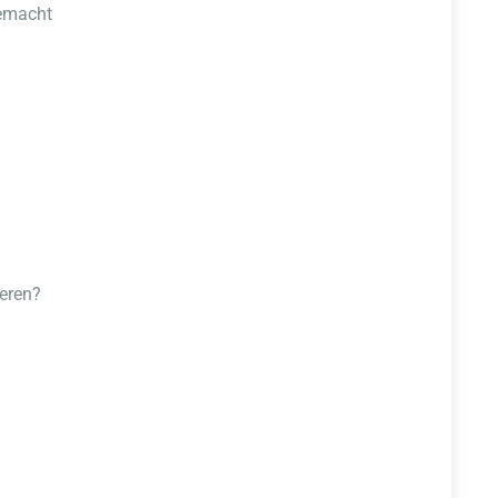
gemacht
ieren?