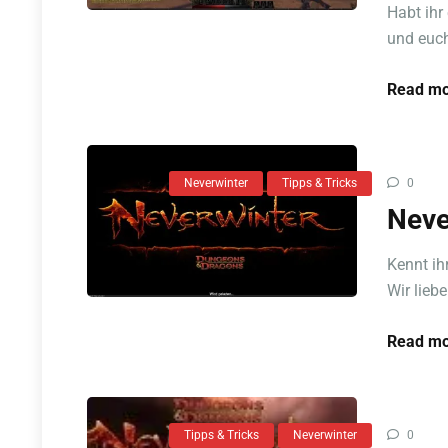
Habt ihr
und euch 
Read mo
Neverwinter
Tipps & Tricks
0
Neve
Kennt ih
Wir lieb
Read mo
Tipps & Tricks
Neverwinter
0