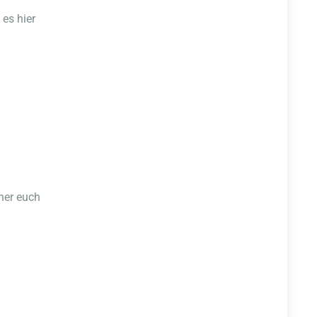
 es hier
cher euch