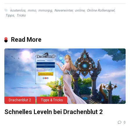
kostenlos
,
mmo
,
mmorpg
,
Neverwinter
,
online
,
Online Rollenspiel
,
Tipps
,
Tricks
Read More
Drachenblut 2
Tipps & Tricks
Schnelles Leveln bei Drachenblut 2
0