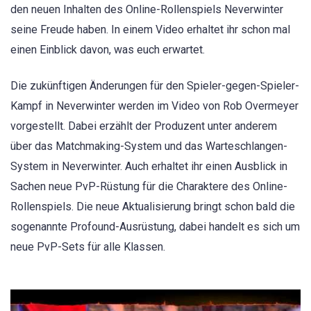
den neuen Inhalten des Online-Rollenspiels Neverwinter
seine Freude haben. In einem Video erhaltet ihr schon mal
einen Einblick davon, was euch erwartet.
Die zukünftigen Änderungen für den Spieler-gegen-Spieler-
Kampf in Neverwinter werden im Video von Rob Overmeyer
vorgestellt. Dabei erzählt der Produzent unter anderem
über das Matchmaking-System und das Warteschlangen-
System in Neverwinter. Auch erhaltet ihr einen Ausblick in
Sachen neue PvP-Rüstung für die Charaktere des Online-
Rollenspiels. Die neue Aktualisierung bringt schon bald die
sogenannte Profound-Ausrüstung, dabei handelt es sich um
neue PvP-Sets für alle Klassen.