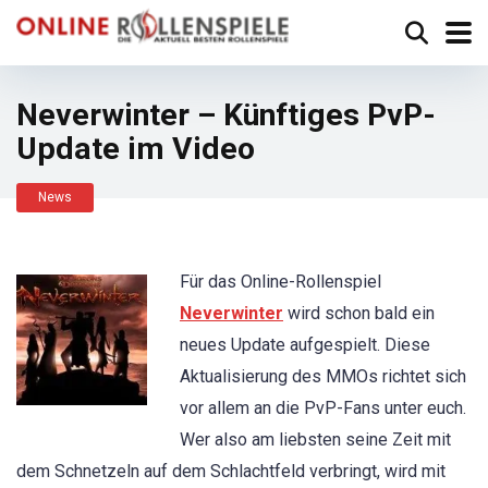
Neverwinter – Künftiges PvP-
Update im Video
News
Für das Online-Rollenspiel
Neverwinter
wird schon bald ein
neues Update aufgespielt. Diese
Aktualisierung des MMOs richtet sich
vor allem an die PvP-Fans unter euch.
Wer also am liebsten seine Zeit mit
dem Schnetzeln auf dem Schlachtfeld verbringt, wird mit