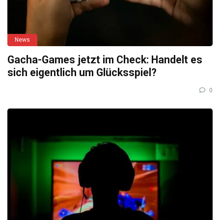
News
Gacha-Games jetzt im Check: Handelt es
sich eigentlich um Glücksspiel?
0