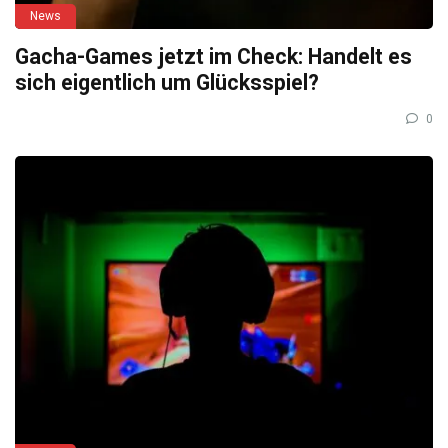
News
Gacha-Games jetzt im Check: Handelt es
sich eigentlich um Glücksspiel?
0